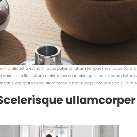
iam a aliquet a est nam lacus pulvinar rutrum tempus mus lacus odio id f
d varius sit tellus rutrum a nisi. Aenean adipiscing sit scelerisque dictu
enectus volutpat viverra ullamcorper a nec suscipit posuere sit dis. Enim el
Scelerisque ullamcorper