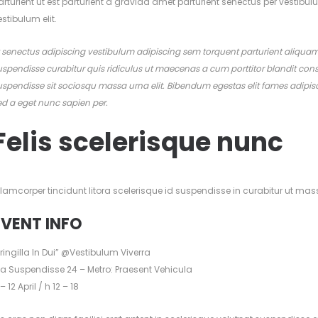
arturient ut est parturient a gravida amet parturient senectus per vestibul
estibulum elit.
t senectus adipiscing vestibulum adipiscing sem torquent parturient aliquam 
uspendisse curabitur quis ridiculus ut maecenas a cum porttitor blandit co
uspendisse sit sociosqu massa urna elit. Bibendum egestas elit fames adipisc
ed a eget nunc sapien per.
Felis scelerisque nunc
llamcorper tincidunt litora scelerisque id suspendisse in curabitur ut
EVENT INFO
Fringilla In Dui” @Vestibulum Viverra
ia Suspendisse 24 – Metro: Praesent Vehicula
– 12 April / h 12 – 18