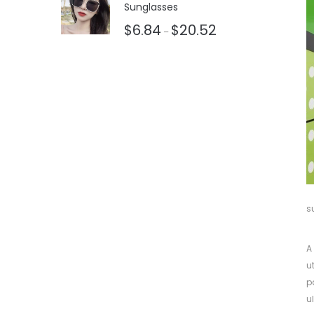
Sunglasses
$
6.84
$
20.52
–
b
s
A
u
p
u