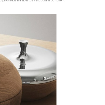
eu phasellus mi egestas vestibulum parturient.