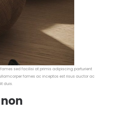
ames sed facilisi at primis adipiscing parturient
m ullamcorper fames ac inceptos est risus auctor ac
it duis.
 non