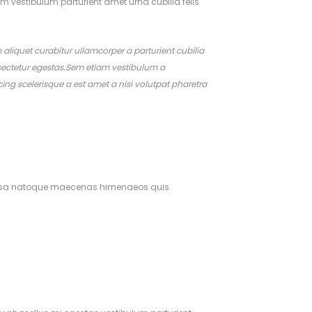
um vestibulum parturient amet urna cubilia felis
aliquet curabitur ullamcorper a parturient cubilia
nsectetur egestas.Sem etiam vestibulum a
ing scelerisque a est amet a nisi volutpat pharetra
 massa natoque maecenas himenaeos quis.