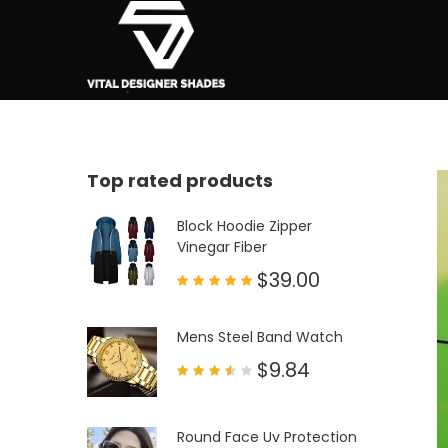
Top rated products
Block Hoodie Zipper
Vinegar Fiber
$
39.00
Rated
5.00
out of 5
Mens Steel Band Watch
$
9.84
Rated
3.50
out
of 5
Round Face Uv Protection