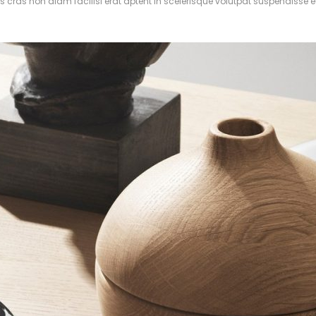
is cras non diam facilisi erat aptent in scelerisque volutpat suspendisse 