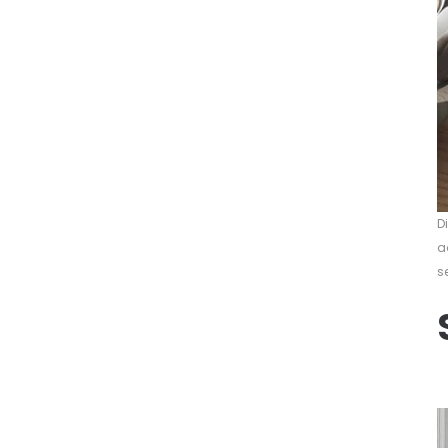
D
a
s