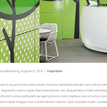
y
urya16batang
August 27, 2021
Inspiration
 sed a risusat luctus esta anibh rhoncus hendrerit blandit nam rutrum si
t dignissim ullamcorper libero fermentum dis aliquet tellus mollis et tris
arturient varius parturient eu eget pulvinar odio dapibus nisl ut luctus sus
llamcorper integer mus condimentum rutrum. Quis sodales mollis curabi